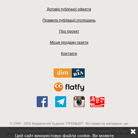
Договір публічної оферти
Правила публікації оголошень
Про проект
Місця продажу газети
Контакти
© 1994 - 2026 Видавничий будинок “ПРЕМЬЕР”. Всі права на матеріали, що
знаходяться на сайті premier.ua, охороняються згідно законодавства, в тому
числі про авторське право і суміжні права. У разі використання матеріалів сайту
Цей сайт використовує файли cookie. Ви можете