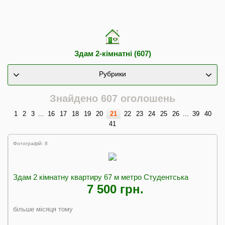
Здам 2-кімнатні (607)
Рубрики
Знайдено 607 оголошень
1
2
3
...
16
17
18
19
20
21
22
23
24
25
26
...
39
40
41
Фотографій: 8
Здам 2 кімнатну квартиру 67 м метро Студентська
7 500 грн.
більше місяця тому