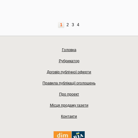
1
2
3
4
Головна
Рубрикатор
Договір публічної оферти
Правила публікації оголошень
Про проект
Місця продажу газети
Контакти