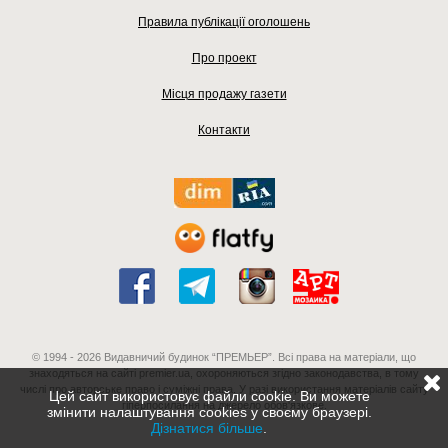
Правила публікації оголошень
Про проект
Місця продажу газети
Контакти
© 1994 - 2026 Видавничий будинок “ПРЕМЬЕР”. Всі права на матеріали, що
знаходяться на сайті premier.ua, охороняються згідно законодавства, в тому
числі про авторське право і суміжні права. У разі використання матеріалів сайту
Цей сайт використовує файли cookie. Ви можете
гіперпосилання на джерело обов'язкове.
змінити налаштування cookies у своєму браузері.
Дізнатися більше
.