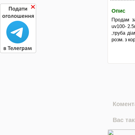
Опис
Продам за
uv100- 2.5
,труба діа
розм. з ко
Комента
Вас та