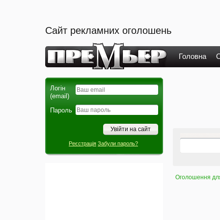
Сайт рекламних оголошень
Головна
О
Логін
(email)
Пароль
Реєстрація
Забули пароль?
Оголошення для