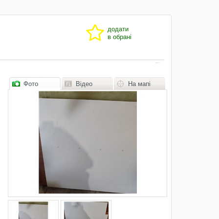
додати
в обрані
Фото
Відео
На мапі