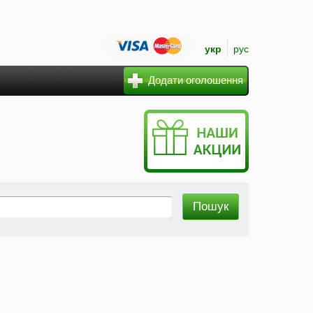
укр
рус
Додати оголошення