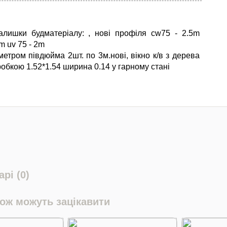
лишки будматеріалу: , нові профіля cw75 - 2.5m
m uv 75 - 2m
метром півдюйма 2шт. по 3м.нові, вікно к/в з дерева
робкою 1.52*1.54 ширина 0.14 у гарному стані
рі (0)
кож можуть зацікавити