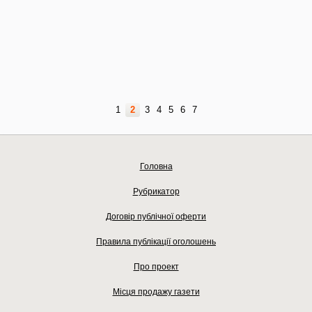
1
2
3
4
5
6
7
Головна
Рубрикатор
Договір публічної оферти
Правила публікації оголошень
Про проект
Місця продажу газети