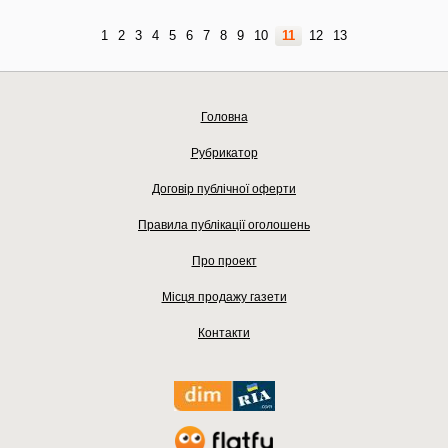
1
2
3
4
5
6
7
8
9
10
11
12
13
Головна
Рубрикатор
Договір публічної оферти
Правила публікації оголошень
Про проект
Місця продажу газети
Контакти