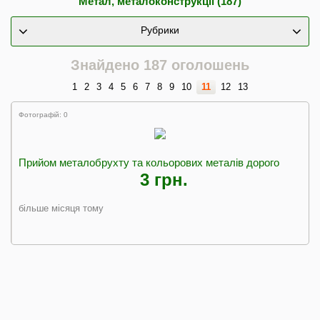
Метал, металоконструкції (187)
Рубрики
Знайдено 187 оголошень
1
2
3
4
5
6
7
8
9
10
11
12
13
Фотографій: 0
Прийом металобрухту та кольорових металів дорого
3 грн.
більше місяця тому