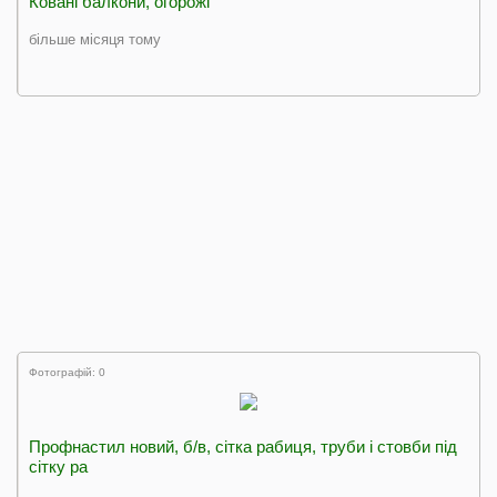
Ковані балкони, огорожі
більше місяця тому
Фотографій: 0
Профнастил новий, б/в, сiтка рабиця, труби i стовби пiд
сiтку ра