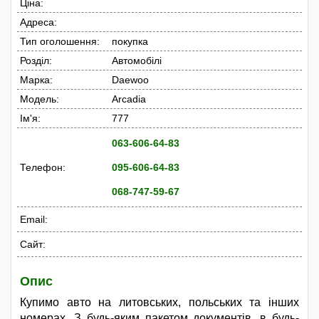
Ціна:
Адреса:
Тип оголошення:
покупка
Розділ:
Автомобілі
Марка:
Daewoo
Модель:
Arcadia
Ім'я:
777
063-606-64-83
Телефон:
095-606-64-83
068-747-59-67
Email:
Сайт:
Опис
Купимо авто на литовських, польських та інших
номерах. З будь-яким пакетом документів, в будь-