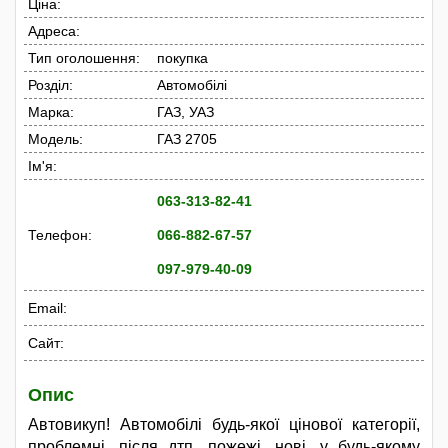
Ціна:
Адреса:
Тип оголошення:
покупка
Розділ:
Автомобілі
Марка:
ГАЗ, УАЗ
Модель:
ГАЗ 2705
Ім'я:
063-313-82-41
Телефон:
066-882-67-57
097-979-40-09
Email:
Сайт:
Опис
Автовикуп! Автомобілі будь-якої цінової категорії,
проблемні, після дтп, пожежі, нові, у будь-якому