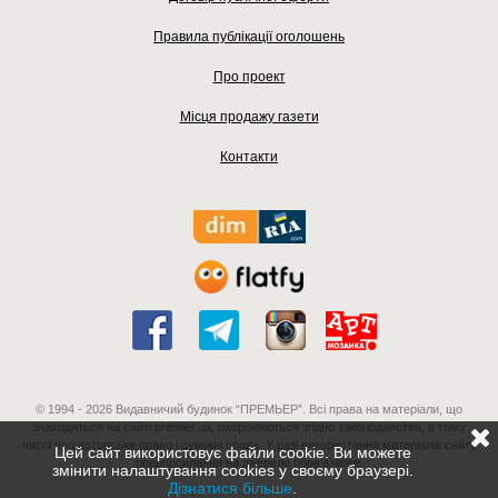
Правила публікації оголошень
Про проект
Місця продажу газети
Контакти
© 1994 - 2026 Видавничий будинок “ПРЕМЬЕР”. Всі права на матеріали, що
знаходяться на сайті premier.ua, охороняються згідно законодавства, в тому
числі про авторське право і суміжні права. У разі використання матеріалів сайту
Цей сайт використовує файли cookie. Ви можете
гіперпосилання на джерело обов'язкове.
змінити налаштування cookies у своєму браузері.
Дізнатися більше
.