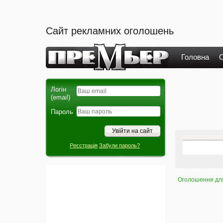
Сайт рекламних оголошень
Головна
О
Логін
(email)
Пароль
Реєстрація
Забули пароль?
Оголошення для