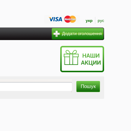
укр
рус
Додати оголошення