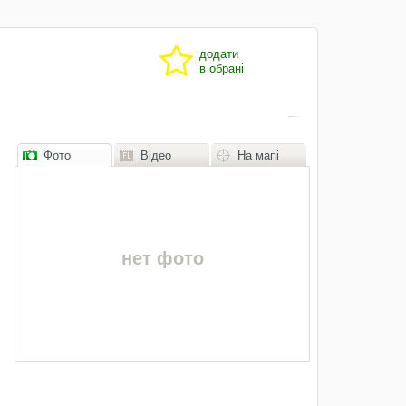
додати
в обрані
Фото
Відео
На мапі
нет фото