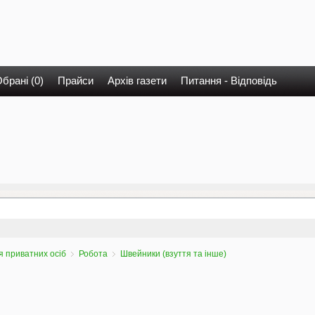
брані (0)
Прайси
Архів газети
Питання - Відповідь
 приватних осіб
Робота
Швейники (взуття та інше)