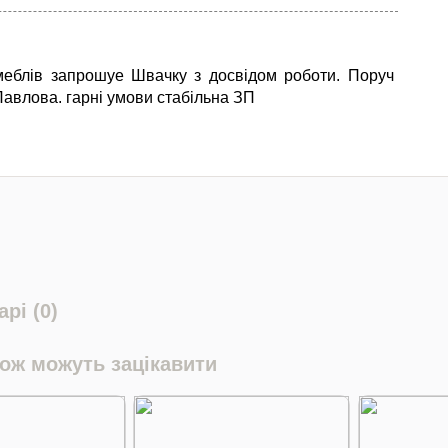
еблів запрошуе Швачку з досвідом роботи. Поруч
Павлова. гарні умови стабільна ЗП
рі (0)
кож можуть зацікавити