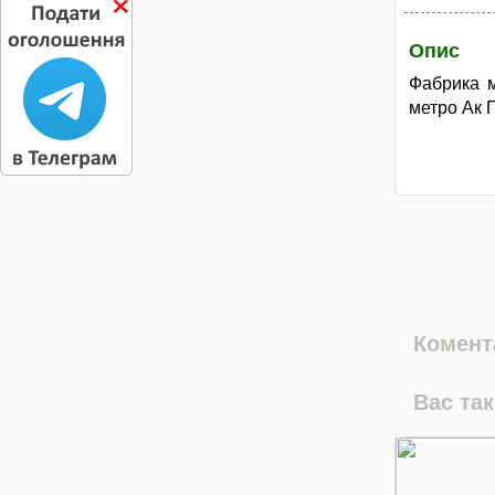
Опис
Фабрика м
метро Ак 
Комента
Вас та