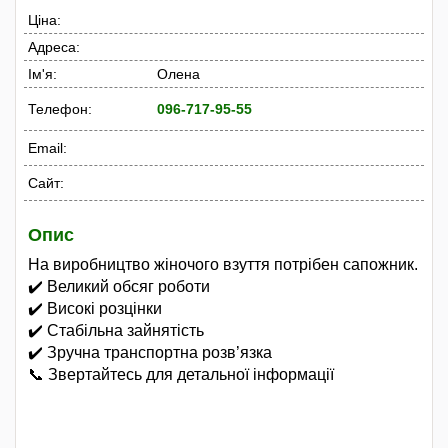
Ціна:
Адреса:
Ім'я:
Олена
Телефон:
096-717-95-55
Email:
Сайт:
Опис
На виробництво жіночого взуття потрібен сапожник.
✔️ Великий обсяг роботи
✔️ Високі розцінки
✔️ Стабільна зайнятість
✔️ Зручна транспортна розв’язка
📞 Звертайтесь для детальної інформації