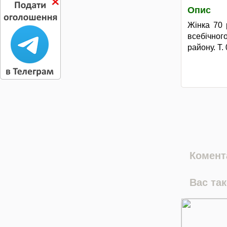
Опис
Жінка 70 
всебічно
району. Т.
Комента
Вас та