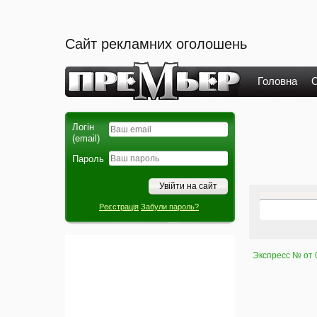
Сайт рекламних оголошень
Головна
О
Логін
(email)
Пароль
Реєстрація
Забули пароль?
Экспресс № от 