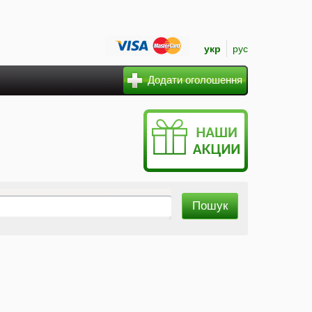
укр
рус
Додати оголошення