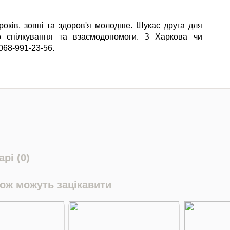
років, зовні та здоров'я молодше. Шукає друга для
го спілкування та взаємодопомоги. З Харкова чи
 068-991-23-56.
рі (0)
кож можуть зацікавити