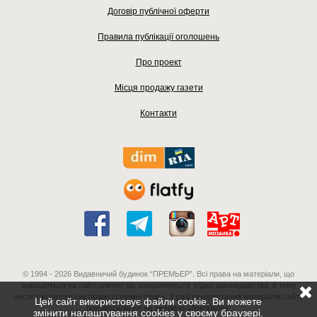
Договір публічної оферти
Правила публікації оголошень
Про проект
Місця продажу газети
Контакти
© 1994 - 2026 Видавничий будинок “ПРЕМЬЕР”. Всі права на матеріали, що
знаходяться на сайті premier.ua, охороняються згідно законодавства, в тому
числі про авторське право і суміжні права. У разі використання матеріалів сайту
Цей сайт використовує файли cookie. Ви можете
гіперпосилання на джерело обов'язкове.
змінити налаштування cookies у своєму браузері.