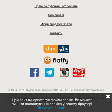
Правила публікації оголошень
Про проект
Місця продажу газети
Контакти
© 1994 - 2026 Видавничий будинок “ПРЕМЬЕР”. Всі права на матеріали, що
знаходяться на сайті premier.ua, охороняються згідно законодавства, в тому
числі про авторське право і суміжні права. У разі використання матеріалів сайту
Цей сайт використовує файли cookie. Ви можете
гіперпосилання на джерело обов'язкове.
змінити налаштування cookies у своєму браузері.
Дізнатися більше
.