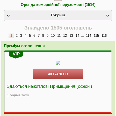
Оренда комерційної нерухомості (1514)
Рубрики
Знайдено 1505 оголошень
1
2
3
4
5
6
7
8
9
10
11
12
13
14
...
114
115
116
Преміум-оголошення
VIP
АКТУАЛЬНО
Здаються нежитлові Приміщення (офісні)
1 година тому