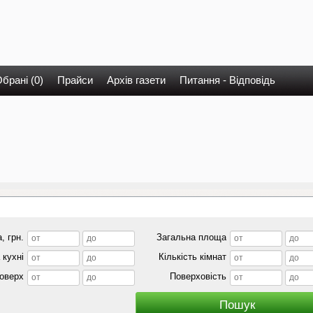
брані (0)
Прайси
Архів газети
Питання - Відповідь
, грн.
Загальна площа
кухні
Кількість кімнат
оверх
Поверховість