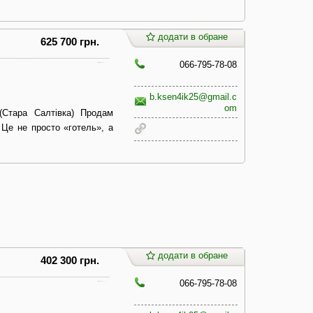
додати в обране
625 700 грн.
066-795-78-08
b.ksen4ik25@gmail.c
om
(Стара Салтівка) Продам
 Це не просто «готель», а
додати в обране
402 300 грн.
066-795-78-08