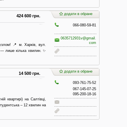
додати в обране
424 600 грн.
066-080-59-81
0635712931v@gmail.
com
узлом! 📍 м. Харків, вул.
 — лише кілька хвилин. ✨
додати в обране
14 500 грн.
093-761-75-52
067-145-07-25
095-200-18-16
ій квартирі) на Салтівці,
Студентська – 12 хвилин на