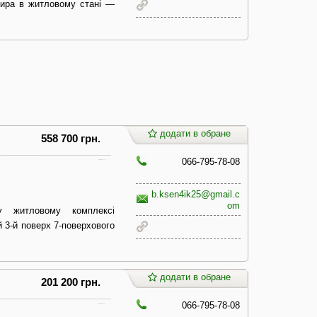
ртира в житловому стані —
додати в обране
558 700 грн.
066-795-78-08
b.ksen4ik25@gmail.c
om
у житловому комплексі
й 3-й поверх 7-поверхового
додати в обране
201 200 грн.
066-795-78-08