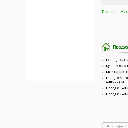
Головна
Житл
Продаж
Оренда житла
Купівля житл
Квартири в н
Продаж багат
елітних (24)
Продаж 1-кімн
Продаж 2-кімн
Фотографій: 7