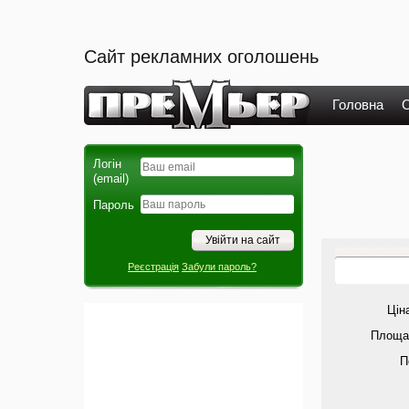
Сайт рекламних оголошень
Головна
О
Логін
(email)
Пароль
Реєстрація
Забули пароль?
Ціна
Площа 
П