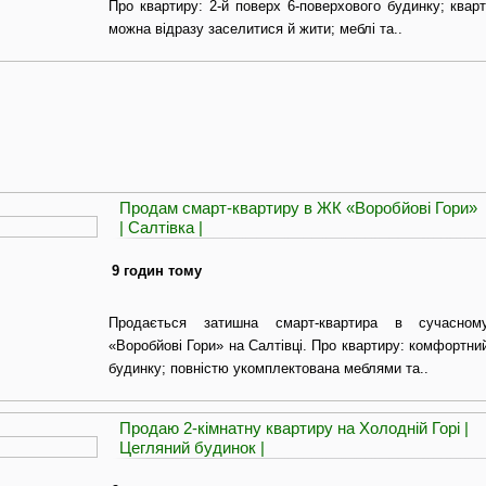
Про квартиру: 2-й поверх 6-поверхового будинку; ква
можна відразу заселитися й жити; меблі та..
Продам смарт-квартиру в ЖК «Воробйові Гори»
| Салтівка |
9 годин тому
Продається затишна смарт-квартира в сучасном
«Воробйові Гори» на Салтівці. Про квартиру: комфортни
будинку; повністю укомплектована меблями та..
Продаю 2-кімнатну квартиру на Холодній Горі |
Цегляний будинок |