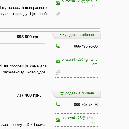
b.ksen4ik25@gmail.c
om
-му поверсі 5-поверхового
 здачі в оренду. Цегляний
додати в обране
893 800 грн.
066-795-78-08
b.ksen4ik25@gmail.c
om
ді ця пропозиція саме для
 заселеному новобудові
додати в обране
737 400 грн.
066-795-78-08
b.ksen4ik25@gmail.c
om
о заселеному ЖК «Париж».