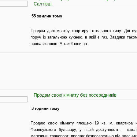
Салтівці.
55 хвилин тому
Продам двокімнатну квартиру готельного типу. Дві су
поруч із загальною кухнею, в якій є газ. Завдяки та
повна ізоляція. А такої ціни на..
Продам свою кімнату без посередників
3 години тому
Продаю свою кімнату площею 19 кв. м, квартира н
Французького бульвару, у пішій доступності — школ
магазини, транспорт; продаж безпосередньо від власник