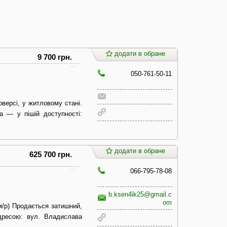
додати в обране
9 700 грн.
050-761-50-11
версі, у житловому стані.
а — у пішій доступності:
додати в обране
625 700 грн.
066-795-78-08
b.ksen4ik25@gmail.c
om
м/р) Продається затишний,
дресою: вул. Владислава