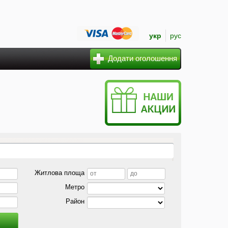
укр
рус
Додати оголошення
Житлова площа
Метро
Район