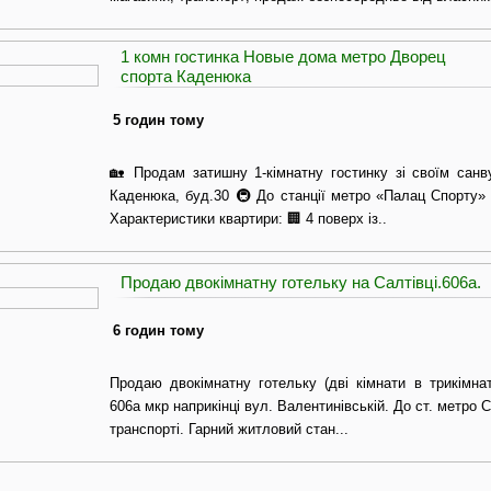
1 комн гостинка Новые дома метро Дворец
спорта Каденюка
5 годин тому
🏡 Продам затишну 1-кімнатну гостинку зі своїм санв
Каденюка, буд.30 🚇 До станції метро «Палац Спорту»
Характеристики квартири: 🏢 4 поверх із..
Продаю двокімнатну готельку на Салтівці.606а.
6 годин тому
Продаю двокімнатну готельку (дві кімнати в трикімнатн
606а мкр наприкінці вул. Валентинівській. До ст. метро 
транспорті. Гарний житловий стан...