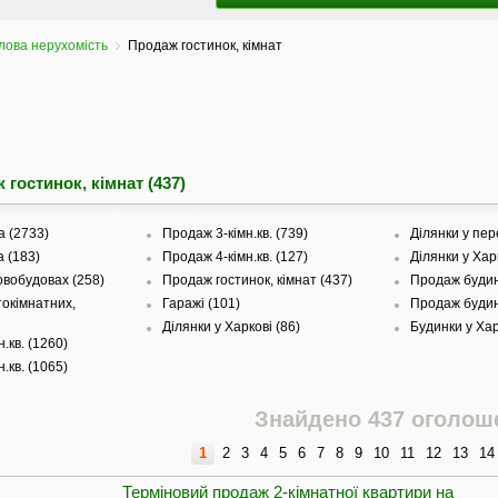
ова нерухомість
Продаж гостинок, кімнат
 гостинок, кімнат (437)
 (2733)
Продаж 3-кімн.кв. (739)
Ділянки у пер
а (183)
Продаж 4-кімн.кв. (127)
Ділянки у Харк
овобудовах (258)
Продаж гостинок, кімнат (437)
Продаж будинк
окімнатних,
Гаражі (101)
Продаж будинк
Ділянки у Харкові (86)
Будинки у Хар
.кв. (1260)
.кв. (1065)
Знайдено 437 оголош
1
2
3
4
5
6
7
8
9
10
11
12
13
14
Терміновий продаж 2-кімнатної квартири на