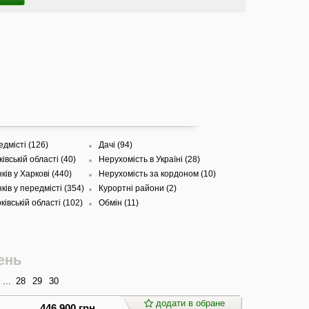
едмісті (126)
Дачі (94)
івській області (40)
Нерухомість в Україні (28)
ів у Харкові (440)
Нерухомість за кордоном (10)
ів у передмісті (354)
Курортні райони (2)
ківській області (102)
Обмін (11)
ень
...
28
29
30
додати в обране
446 900 грн.