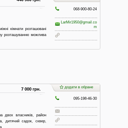
068-900-80-24
LarMir1950@gmail.co
m
міжні кімнати розташовані
кому розташуванню можлива
додати в обране
7 000 грн.
095-198-46-30
а двох власників, район
а, дитячий садок, сквер,
а..