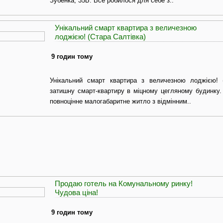
Зубенка, 35Б. Все робилося для себе з..
Унікальний смарт квартира з величезною
лоджією! (Стара Салтівка)
9 годин тому
Унікальний смарт квартира з величезною лоджією! 
затишну смарт-квартиру в міцному цегляному будинку.
повноцінне малогабаритне житло з відмінним..
Продаю готель на Комунальному ринку!
Чудова ціна!
9 годин тому