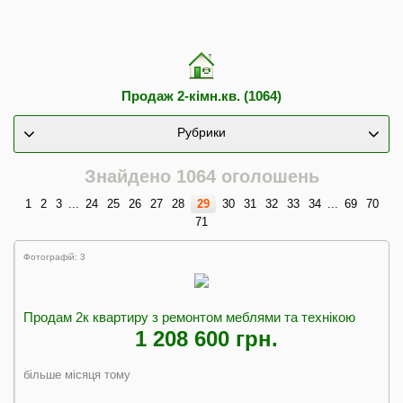
Продаж 2-кімн.кв. (1064)
Рубрики
Знайдено 1064 оголошень
1
2
3
...
24
25
26
27
28
29
30
31
32
33
34
...
69
70
71
Фотографій: 3
Продам 2к квартиру з ремонтом меблями та технікою
1 208 600 грн.
більше місяця тому