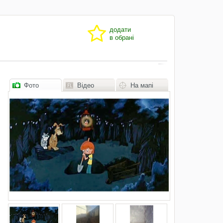
додати
в обрані
Фото
Відео
На мапі