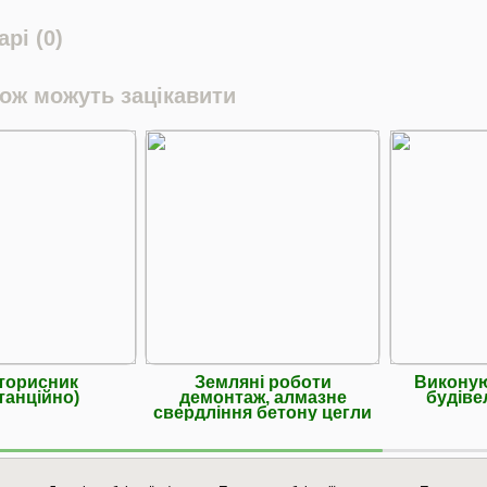
рі (0)
кож можуть зацікавити
торисник
Земляні роботи
Виконую
танційно)
демонтаж, алмазне
будіве
свердління бетону цегли
та ін.