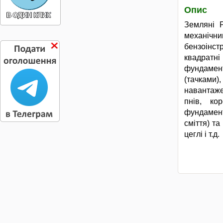
Опис
Земляні 
механічн
бензоінстр
квадратні
фундамен
(тачками)
навантаже
пнів, ко
фундамент
сміття) та
цеглі і т.д.