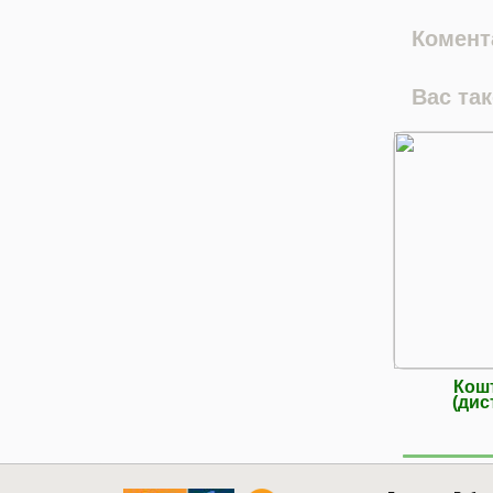
Комента
Вас та
Кош
(дис