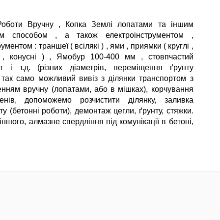
Роботи Вручну , Копка Землі лопатами та іншим
им способом , а також електроінструментом ,
ументом : траншеї ( всілякі ) , ями , приямки ( круглі ,
 , конусні ) , Ямобур 100-400 мм , стовпчастий
т і т.д. (різних діаметрів, переміщення ґрунту
, так само можливий вивіз з ділянки транспортом з
нням вручну (лопатами, або в мішках), корчування
ренів, допоможемо розчистити ділянку, заливка
у (бетонні роботи), демонтаж цегли, ґрунту, стяжки.
 іншого, алмазне свердління під комунікації в бетоні,