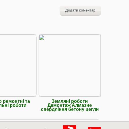
Додати коментар
 ремонтні та
Земляні роботи
Ремонт 
льні роботи
Демонтаж Алмазне
види, др
свердління бетону цегли
будмат
та ін.