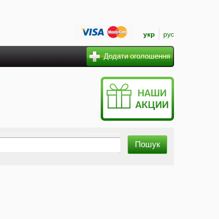
укр
рус
Додати оголошення