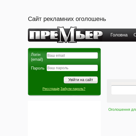
Сайт рекламних оголошень
Головна
О
Логін
(email)
Пароль
Реєстрація
Забули пароль?
Оголошення для