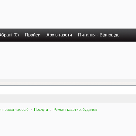
брані (0)
Прайси
Архів газети
Питання - Відповідь
 приватних осіб
Послуги
Ремонт квартир, будинків