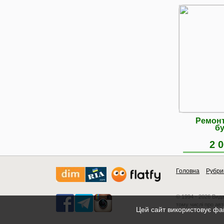
Ремонт
бу
2 0
Головна
Рубри
© 1994 - 2026 Вид
тому числі про авт
Цей сайт використовує фай