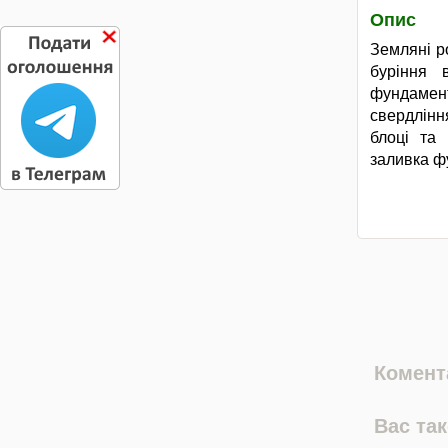
Опис
Земляні р
буріння в
фундамент
свердління
блоці та 
заливка ф
Комента
Вас та