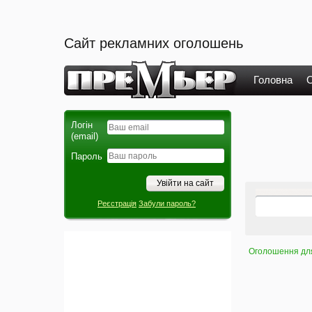
Сайт рекламних оголошень
Головна
О
Логін
(email)
Пароль
Реєстрація
Забули пароль?
Оголошення для