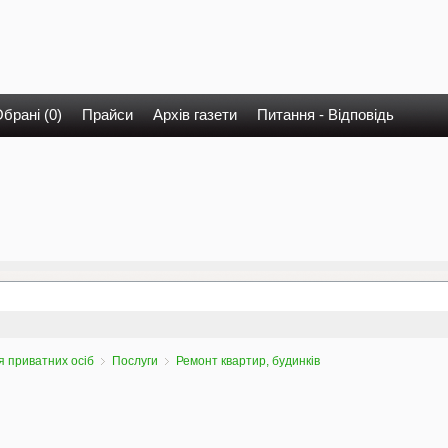
брані (0)
Прайси
Архів газети
Питання - Відповідь
 приватних осіб
Послуги
Ремонт квартир, будинків