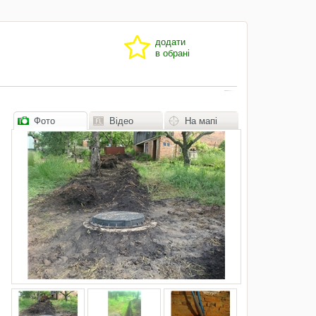
додати
в обрані
Фото
Відео
На мапі