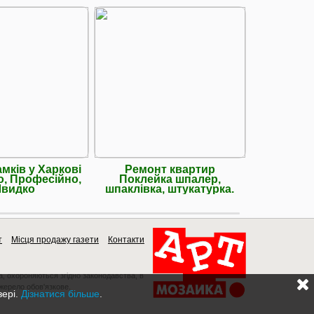
мків у Харкові
Ремонт квартир
🔐 Устан
о, Професійно,
Поклейка шпалер,
вхідн
видко
шпаклівка, штукатурка.
Електрика
т
Місця продажу газети
Контакти
a, охороняються згідно законодавства, в
джерело обов'язкове.
зері.
Дізнатися більше
.