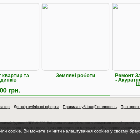
 квартир та
Земляні роботи
Ремонт За
динків
- Акуратн
Ш
00 грн.
катор
Договір публічної оферти
Правила публікації оголошень
Про проек
авничий будинок “ПРЕМЬЕР”. Всі права на матеріали, що знаходяться на сайті premier.u
орське право і суміжні права. У разі використання матеріалів сайту гіперпосилання на 
ли cookie. Ви можете змінити налаштування cookies у своєму брау