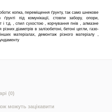
оботи: копка, переміщення ґрунту, так само шнекове
 ґрунті під комунікації, стовпи забору, опори,
 і т.д. , спил сухостою , корчування пнів , алмазне
 різних діаметрів в залізобетоні, бетоні цегли, газо-
інших матеріалах, демонтаж різного матеріалу ,
ундаменту
рі (0)
кож можуть зацікавити