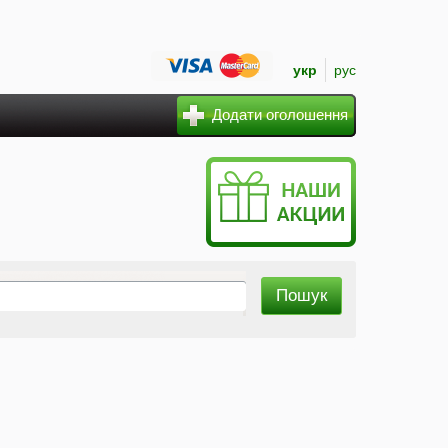
укр
рус
Додати оголошення