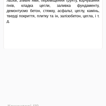
льохи, зливні ями, переміщення грунту, корчування
пнів, кладка цегли, заливка фундаменту,
демонтуємо бетон, стяжку, асфальт, цеглу, камінь,
тверді покриття, плитку та ін, залізобетон, цегла, і т.
д.