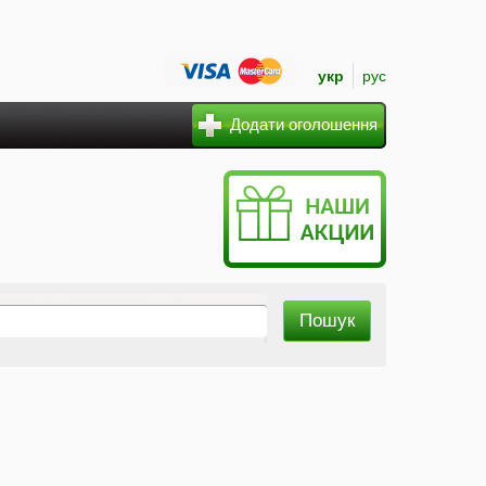
укр
рус
Додати оголошення