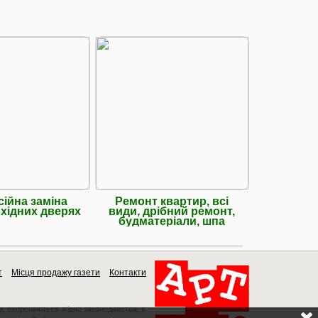
ійна заміна
Ремонт квартир, всі
Ремонт За
вхідних дверях
види, дрібний ремонт,
- Акуратн
будматеріали, шпа
Ш
т
Місця продажу газети
Контакти
a, охороняються згідно законодавства, в