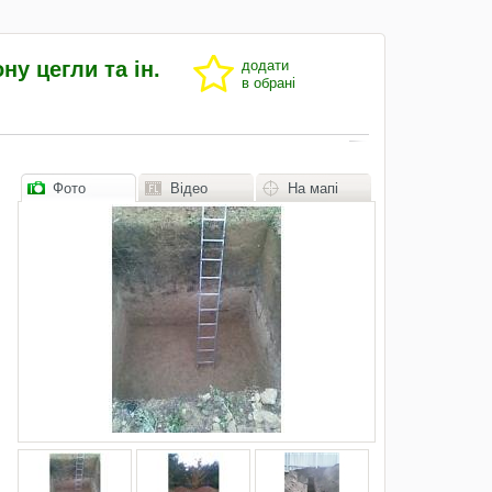
у цегли та ін.
додати
в обрані
Фото
Відео
На мапі