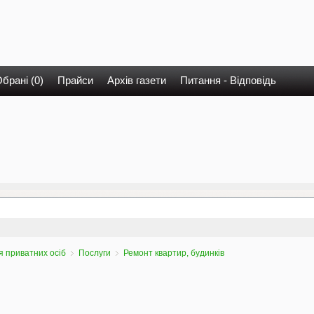
брані (0)
Прайси
Архів газети
Питання - Відповідь
 приватних осіб
Послуги
Ремонт квартир, будинків