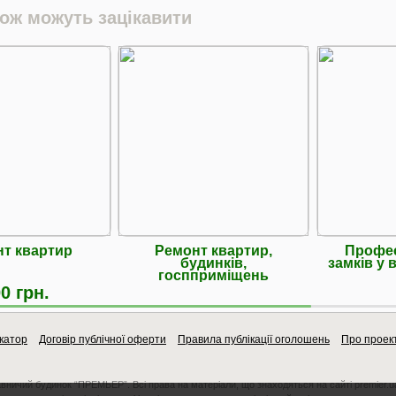
кож можуть зацікавити
т квартир
Ремонт квартир,
Профес
будинків,
замків у 
госпприміщень
0 грн.
катор
Договір публічної оферти
Правила публікації оголошень
Про проек
авничий будинок “ПРЕМЬЕР”. Всі права на матеріали, що знаходяться на сайті premier.u