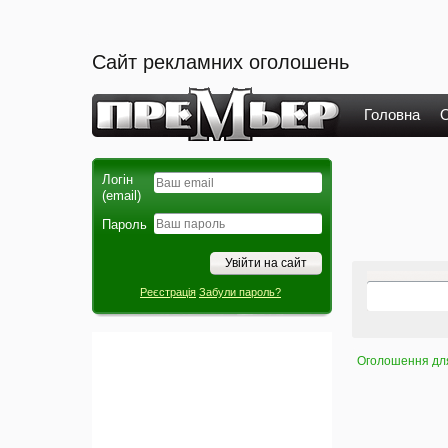
Сайт рекламних оголошень
Головна
О
Логін
(email)
Пароль
Реєстрація
Забули пароль?
Оголошення для