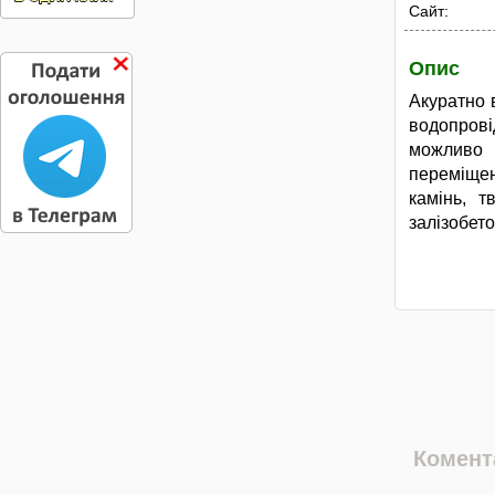
Сайт:
Опис
Акуратно 
водопровід
можливо 
переміщенн
камінь, т
залізобето
Комента