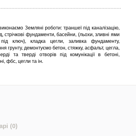
виконаємо Земляні роботи: траншеї під каналізацію,
, стрічкові фундаменти, басейни, (льохи, зливні ями
під ключ), кладка цегли, заливка фундаменту,
я грунту, демонтуємо бетон, стяжку, асфальт, цегла,
верді та тверді отворів під комунікації в бетоні,
ні, фбс, цегли та ін.
рі (0)