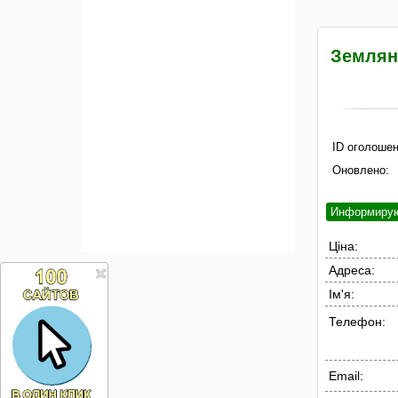
Земляні
ID оголошен
Оновлено:
Информиру
Ціна:
Адреса:
Ім'я:
Телефон:
Email: