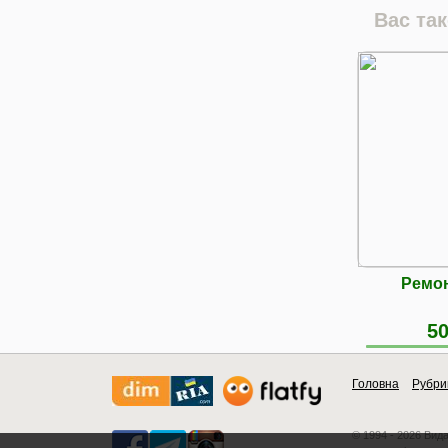
Вас та
Ремон
50
Головна
Рубри
© 1994 - 2026 Вид