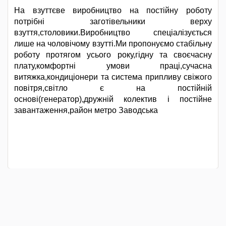
На взуттєве виробництво на постійну роботу
потрібні заготівельники верху
взуття,столовики.Виробництво спеціалізується
лише на чоловічому взутті.Ми пропонуємо стабільну
роботу протягом усього року,гідну та своєчасну
плату,комфортні умови праці,сучасна
витяжка,кондиціонери та система припливу свіжого
повітря,світло є на постійній
основі(генератор),дружній колектив і постійне
завантаження,район метро Заводська