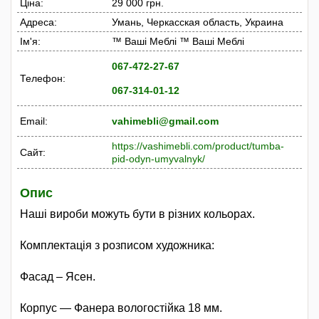
Ціна:
29 000 грн.
Адреса:
Умань, Черкасская область, Украина
Ім'я:
™ Ваші Меблі ™ Ваші Меблі
067-472-27-67
Телефон:
067-314-01-12
Email:
vahimebli@gmail.com
https://vashimebli.com/product/tumba-
Сайт:
pid-odyn-umyvalnyk/
Опис
Наші вироби можуть бути в різних кольорах.
Комплектація з розписом художника:
Фасад – Ясен.
Корпус ― Фанера вологостійка 18 мм.