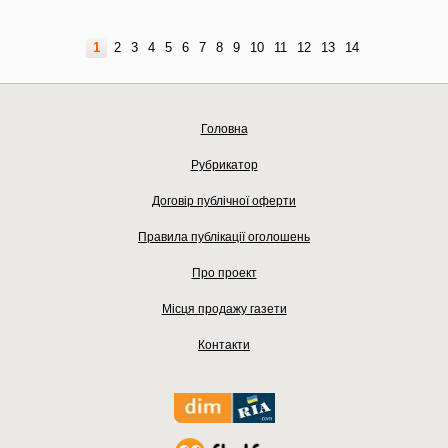
1
2
3
4
5
6
7
8
9
10
11
12
13
14
Головна
Рубрикатор
Договір публічної оферти
Правила публікації оголошень
Про проект
Місця продажу газети
Контакти