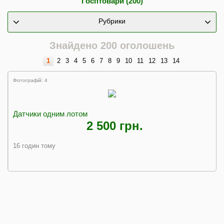
Госптовари (200)
Рубрики
Знайдено 200 оголошень
1
2
3
4
5
6
7
8
9
10
11
12
13
14
Фотографій: 4
Датчики одним лотом
2 500 грн.
16 годин тому