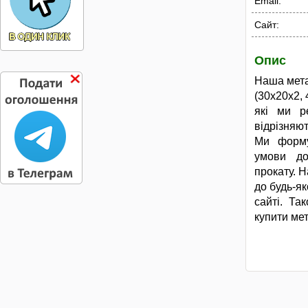
Email:
Сайт:
Опис
Наша мета
(30х20х2, 
які ми р
відрізняю
Ми форму
умови до
прокату. 
до будь-я
сайті. Т
купити ме