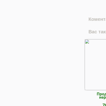
Комента
Вас та
Прод
нер
7