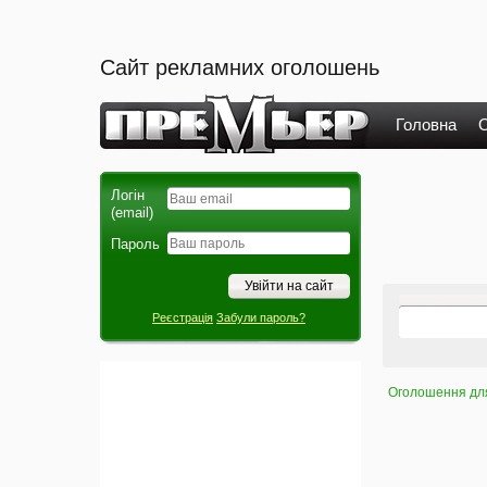
Сайт рекламних оголошень
Головна
О
Логін
(email)
Пароль
Реєстрація
Забули пароль?
Оголошення для