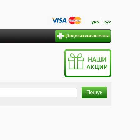
укр
рус
Додати оголошення