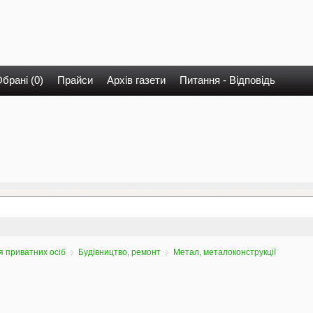
брані (0)
Прайси
Архів газети
Питання - Відповідь
 приватних осіб
Будівництво, ремонт
Метал, металоконструкції