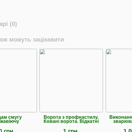
рі (0)
кож можуть зацікавити
ам смугу
Ворота з профнастилу.
Виконанн
жавіючу
Ковані ворота. Відкатні
зварюва
0 грн.
1 грн.
1 0