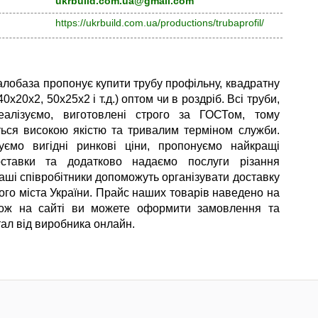
ukrbuild.com.ua@gmail.com
https://ukrbuild.com.ua/productions/trubaprofil/
лобаза пропонує купити трубу профільну, квадратну
40х20х2, 50х25х2 і т.д.) оптом чи в роздріб. Всі труби,
еалізуємо, виготовлені строго за ГОСТом, тому
ться високою якістю та тривалим терміном служби.
ємо вигідні ринкові ціни, пропонуємо найкращі
ставки та додатково надаємо послуги різання
Наші співробітники допоможуть організувати доставку
кого міста України. Прайс наших товарів наведено на
акож на сайті ви можете оформити замовлення та
тал від виробника онлайн.