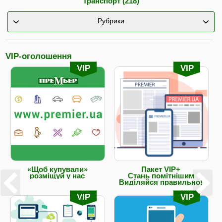
Транспорт (218)
Рубрики
VIP-оголошення
VIP
VIP
«Щоб купували»
Пакет VIP+
розміщуй у нас
Стань помітнішим
Виділяйся правильно!
VIP
VIP