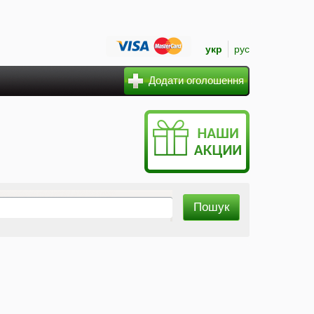
укр
рус
Додати оголошення