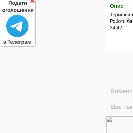
Опис
Терміново
Роботи ба
34-42.
Комента
Вас та