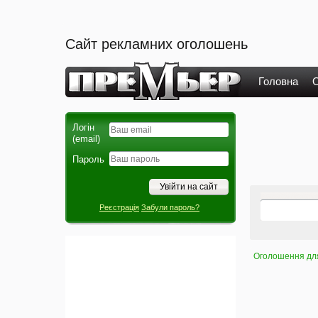
Сайт рекламних оголошень
Головна
О
Логін
(email)
Пароль
Реєстрація
Забули пароль?
Оголошення для