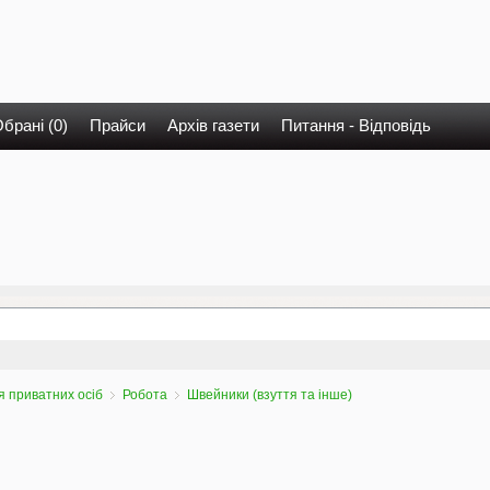
брані (0)
Прайси
Архів газети
Питання - Відповідь
 приватних осіб
Робота
Швейники (взуття та інше)