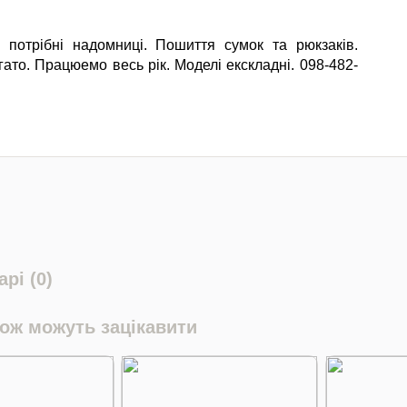
 потрібні надомниці. Пошиття сумок та рюкзаків.
гато. Працюемо весь рік. Моделі екскладні. 098-482-
рі (0)
кож можуть зацікавити