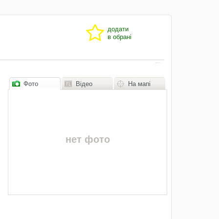
додати
в обрані
Фото
Відео
На мапі
нет фото