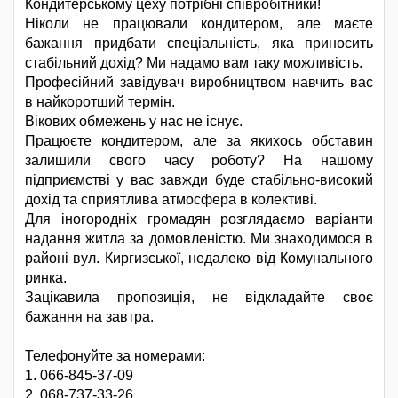
Кондитерському цеху потрібні співробітники!
Ніколи не працювали кондитером, але маєте
бажання придбати спеціальність, яка приносить
стабільний дохід? Ми надамо вам таку можливість.
Професійний завідувач виробництвом навчить вас
в найкоротший термін.
Вікових обмежень у нас не існує.
Працюєте кондитером, але за якихось обставин
залишили свого часу роботу? На нашому
підприємстві у вас завжди буде стабільно-високий
дохід та сприятлива атмосфера в колективі.
Для іногородніх громадян розглядаємо варіанти
надання житла за домовленістю. Ми знаходимося в
районі вул. Киргизської, недалеко від Комунального
ринка.
Зацікавила пропозиція, не відкладайте своє
бажання на завтра.
Телефонуйте за номерами:
1. 066-845-37-09
2. 068-737-33-26