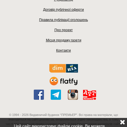
Договір публічної оферти
Правила публікації оголошень
Про проект
Місця продажу газети
Контакти
© 1994 - 2026 Видавничий будинок “ПРЕМЬЕР”. Всі права на матеріали, що
знаходяться на сайті premier.ua, охороняються згідно законодавства, в тому
числі про авторське право і суміжні права. У разі використання матеріалів сайту
Цей сайт використовує файли cookie. Ви можете