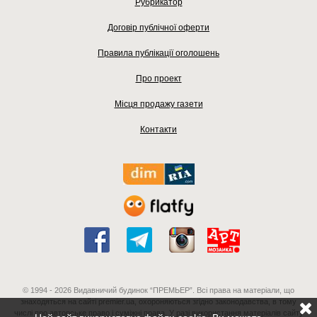
Рубрикатор
Договір публічної оферти
Правила публікації оголошень
Про проект
Місця продажу газети
Контакти
© 1994 - 2026 Видавничий будинок “ПРЕМЬЕР”. Всі права на матеріали, що
знаходяться на сайті premier.ua, охороняються згідно законодавства, в тому
числі про авторське право і суміжні права. У разі використання матеріалів сайту