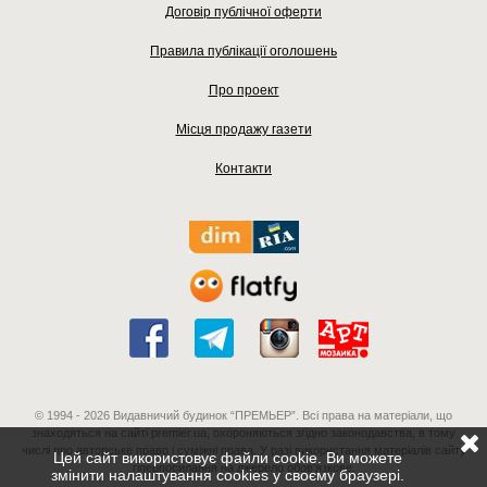
Договір публічної оферти
Правила публікації оголошень
Про проект
Місця продажу газети
Контакти
© 1994 - 2026 Видавничий будинок “ПРЕМЬЕР”. Всі права на матеріали, що
знаходяться на сайті premier.ua, охороняються згідно законодавства, в тому
числі про авторське право і суміжні права. У разі використання матеріалів сайту
Цей сайт використовує файли cookie. Ви можете
гіперпосилання на джерело обов'язкове.
змінити налаштування cookies у своєму браузері.