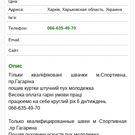
Ціна:
Адреса:
Харків, Харьковская область, Украина
Ім'я:
Телефон:
066-635-49-70
Email:
Сайт:
Опис
Тільки кваліфіковані швачки м.Спортивна,
пр.Гагаріна
пошив куртки штучний пух молодежка
Висока оплата гарні умови праці
працюемо на себе круглий рік 6 дн/тиждень
066-635-49-70
Только квалифицированные швеи м Спортивная
,пр Гагарина
Пошив пуховики искуств пух молодежка