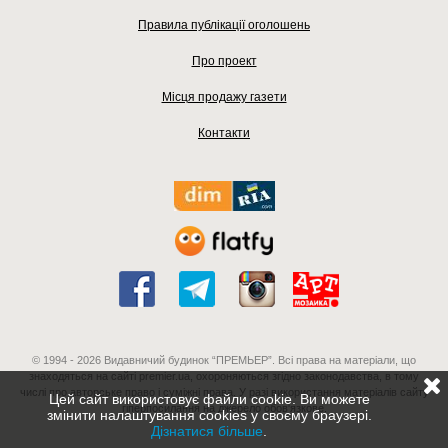
Правила публікації оголошень
Про проект
Місця продажу газети
Контакти
© 1994 - 2026 Видавничий будинок “ПРЕМЬЕР”. Всі права на матеріали, що
знаходяться на сайті premier.ua, охороняються згідно законодавства, в тому
числі про авторське право і суміжні права. У разі використання матеріалів сайту
Цей сайт використовує файли cookie. Ви можете
гіперпосилання на джерело обов'язкове.
змінити налаштування cookies у своєму браузері.
Дізнатися більше
.