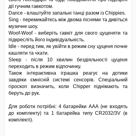
дії гучним гавкотом.
Dance - влаштуйте запальні танці разом із Chippies.
Sing - перемикайтесь між двома піснями та дивіться
музичне шоу.
Woof-Woof - виберіть гавкіт для свого цуценяти та
підкресліть його індивідуальність.
Idle - перед тим, як увійти в режим сну цуценя почне
кашляти та чхати.
Sleep - після 10 хвилин бездіяльності цуценя
переходить в режим відпочинку.
Також інтерактивна іграшка реагує на дотики
завдяки ємнісній системі сенсорів. Спеціальний
гіроскоп визначить, коли Chipper піднімають та
беруть до рук.
Для роботи потрібні: 4 батарейки ААА (не входять
до комплекту) та 1 батарейка типу CR2032/3V (в
комплекті).