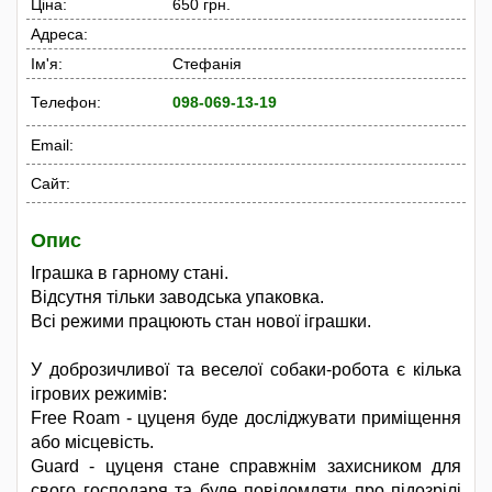
Ціна:
650 грн.
Адреса:
Ім'я:
Стефанія
Телефон:
098-069-13-19
Email:
Сайт:
Опис
Іграшка в гарному стані.
Відсутня тільки заводська упаковка.
Всі режими працюють стан нової іграшки.
У доброзичливої та веселої собаки-робота є кілька
ігрових режимів:
Free Roam - цуценя буде досліджувати приміщення
або місцевість.
Guard - цуценя стане справжнім захисником для
свого господаря та буде повідомляти про підозрілі