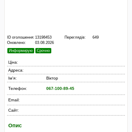
ID оголошення:
13198453
Переглядів:
649
Оновлено:
03.08.2026
Информирую
Срочно
Ціна:
Адреса:
Ім'я:
Вiктоp
Телефон:
067-100-89-45
Email:
Сайт:
Опис