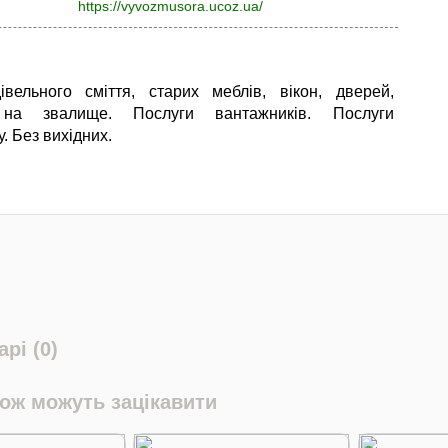
https://vyvozmusora.ucoz.ua/
івельного сміття, старих меблів, вікон, дверей,
 на звалище. Послуги вантажників. Послуги
. Без вихідних.
рі (0)
кож можуть зацікавити