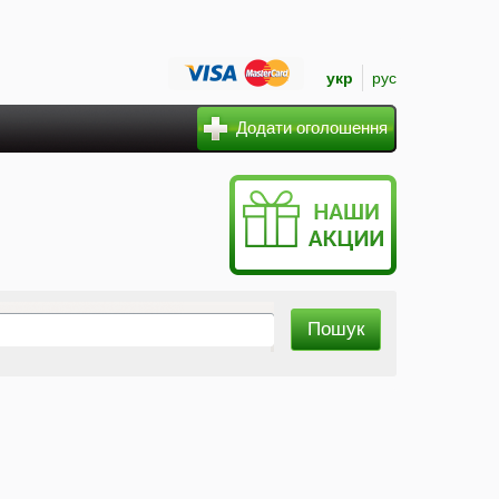
укр
рус
Додати оголошення