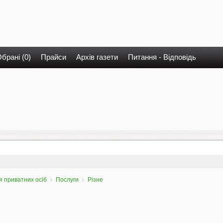
брані (0)
Прайси
Архів газети
Питання - Відповідь
 приватних осіб
Послуги
Різне