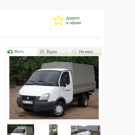
додати
в обрані
Фото
Відео
На мапі