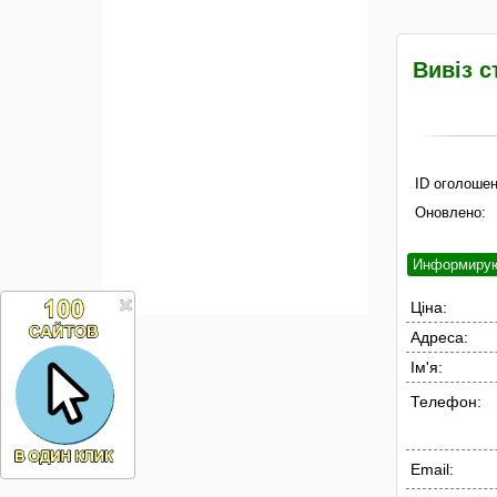
Вивіз с
ID оголошен
Оновлено:
Информиру
Ціна:
Адреса:
Ім'я:
Телефон:
Email: