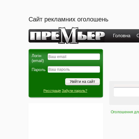
Сайт рекламних оголошень
Головна
О
Логін
(email)
Пароль
Реєстрація
Забули пароль?
Оголошення для