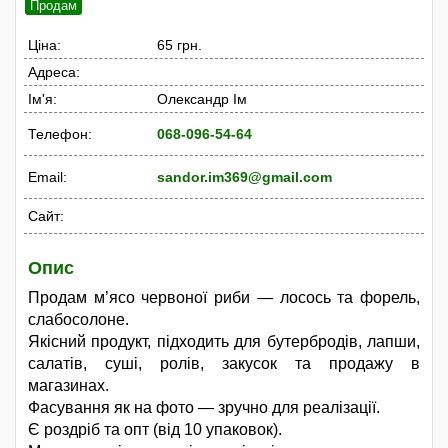
Продам
Ціна:
65 грн.
Адреса:
Ім'я:
Олександр Ім
Телефон:
068-096-54-64
Email:
sandor.im369@gmail.com
Сайт:
Опис
Продам м’ясо червоної риби — лосось та форель,
слабосолоне.
Якісний продукт, підходить для бутербродів, лапши,
салатів, суші, ролів, закусок та продажу в
магазинах.
Фасування як на фото — зручно для реалізації.
Є роздріб та опт (від 10 упаковок).