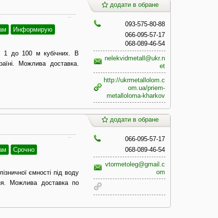
додати в обране
093-575-80-88
ам
Информирую
066-095-57-17
068-089-46-54
д 1 до 100 м кубічних. В
nelekvidmetall@ukr.n
раїні. Можлива доставка.
et
http://ukrmetallolom.c
om.ua/priem-
metalloloma-kharkov
додати в обране
066-095-57-17
ам
Срочно
068-089-46-54
vtormetoleg@gmail.c
om
алізничної ємності під воду
я. Можлива доставка по