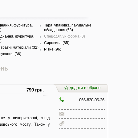
нання, фурнітура,
Тара, упаковка, пакувальне
)
обладнання (63)
днання, фурнітура,
Спецодяг, уніформа (0)
)
Сировина (85)
итратні матеріали (32)
Різне (96)
кування (36)
ень
додати в обране
799 грн.
066-820-06-26
е у використанні, з-під
шовського мосту. Також у