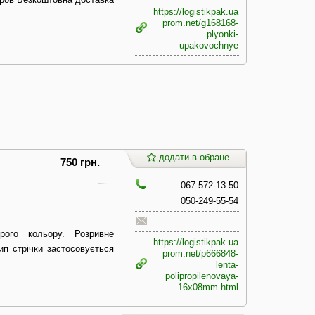
https://logistikpak.ua
prom.net/g168168-
plyonki-
upakovochnye
додати в обране
750 грн.
067-572-13-50
050-249-55-54
рого кольору. Розривне
https://logistikpak.ua
ип стрічки застосовується
prom.net/p666848-
lenta-
polipropilenovaya-
16x08mm.html