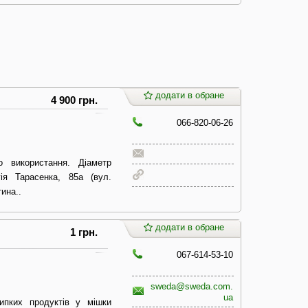
додати в обране
4 900 грн.
066-820-06-26
 використання. Діаметр
я Тарасенка, 85а (вул.
ина..
додати в обране
1 грн.
067-614-53-10
sweda@sweda.com.
ua
ипких продуктів у мішки