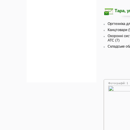
Тара, 
Оргтехніка дл
Канцтовари (
Охоронні сист
АТС (7)
Складське об
Фотографій: 1