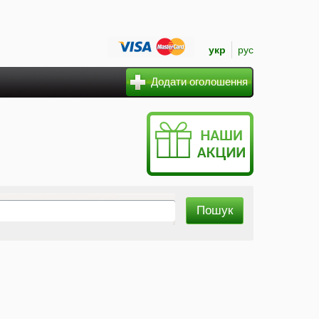
укр
рус
Додати оголошення