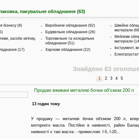
упаковка, пакувальне обладнання (63)
я бізнесу (9)
Виробниче обладнання (92)
Швейне облад
матеріали (66
5)
Будівельне обладнання (26)
Меблеве обла
еми, засоби зв'язку,
Торговельне та холодильне
матеріали (14
обладнання (51)
Інструмент, в
ладнання (17)
Харчове обладнання (22)
Електроустат
Знайдено 63 оголош
1
2
3
4
5
Продаю вживані металеві бочки об'ємом 200 л
13 годин тому
У продажу — металеві бочки об'ємом 200 л, вперш
моторного масла. Постійно в наявності, район Бала
наявності є такі масла: - промислові: І-5, І-20,..