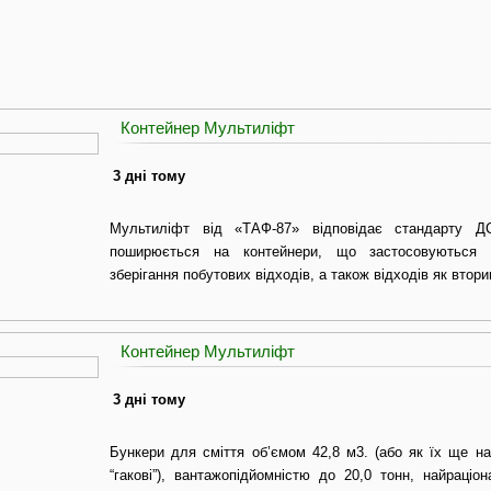
Контейнер Мультиліфт
3 дні тому
Мультиліфт від «ТАФ-87» відповідає стандарту ДС
поширюється на контейнери, що застосовуються 
зберігання побутових відходів, а також відходів як втори
Контейнер Мультиліфт
3 дні тому
Бункери для сміття об’ємом 42,8 м3. (або як їх ще н
“гакові”), вантажопідйомністю до 20,0 тонн, найраці