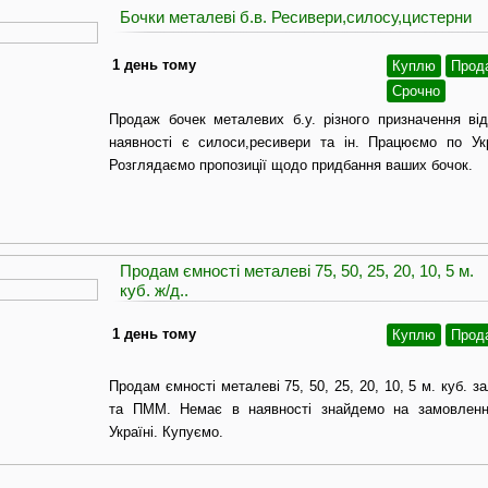
Бочки металеві б.в. Ресивери,силосу,цистерни
1 день тому
Куплю
Прод
Срочно
Продаж бочек металевих б.у. різного призначення ві
наявності є силоси,ресивери та ін. Працюємо по Ук
Розглядаємо пропозиції щодо придбання ваших бочок.
Продам ємності металеві 75, 50, 25, 20, 10, 5 м.
куб. ж/д..
1 день тому
Куплю
Прод
Продам ємності металеві 75, 50, 25, 20, 10, 5 м. куб. з
та ПММ. Немає в наявності знайдемо на замовленн
Україні. Купуємо.