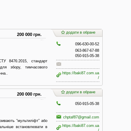
додати в обране
200 000 грн.
096-630-00-52
063-867-67-88
050-915-05-38
ТУ 8476:2015, стандарт
для збору, тимчасового
https://baki87.com.ua
нна..
/
додати в обране
200 000 грн.
050-915-05-38
chptaf87@gmail.com
азивають “мультиліфт” або
https://baki87.com.ua
ональніше встановлювати в
/