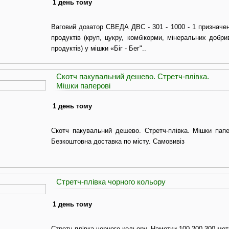
1 день тому
Ваговий дозатор СВЕДА ДВС - 301 - 1000 - 1 призначе
продуктів (круп, цукру, комбікорми, мінеральних добри
продуктів) у мішки «Біг - Бег"..
Скотч пакувальний дешево. Стретч-плівка.
Мішки паперові
1 день тому
Скотч пакувальний дешево. Стретч-плівка. Мішки папе
Безкоштовна доставка по місту. Самовивіз
Стретч-плівка чорного кольору
1 день тому
Стретч-плівка чорного кольору. Намотки 100-200-300 ме