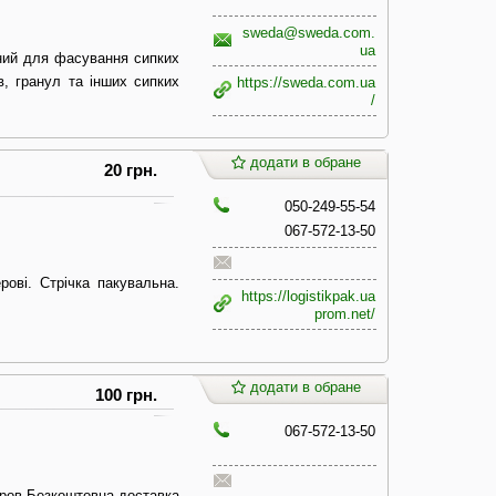
sweda@sweda.com.
ua
ний для фасування сипких
в, гранул та інших сипких
https://sweda.com.ua
/
додати в обране
20 грн.
050-249-55-54
067-572-13-50
рові. Стрічка пакувальна.
https://logistikpak.ua
prom.net/
додати в обране
100 грн.
067-572-13-50
тров Безкоштовна доставка