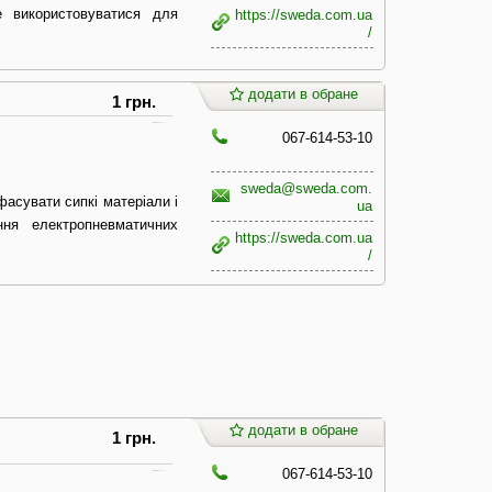
е використовуватися для
https://sweda.com.ua
/
додати в обране
1 грн.
067-614-53-10
sweda@sweda.com.
фасувати сипкі матеріали і
ua
ня електропневматичних
https://sweda.com.ua
/
додати в обране
1 грн.
067-614-53-10