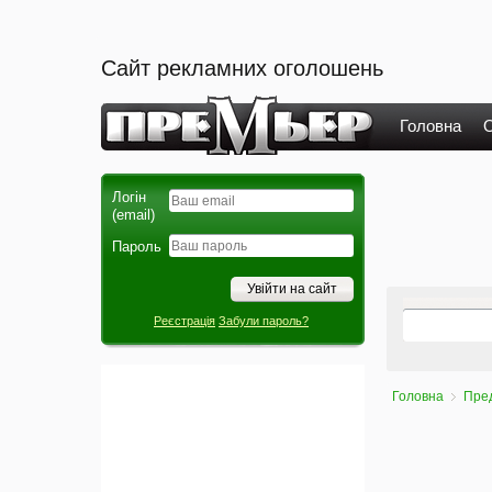
Сайт рекламних оголошень
Головна
О
Логін
(email)
Пароль
Реєстрація
Забули пароль?
Головна
Пре