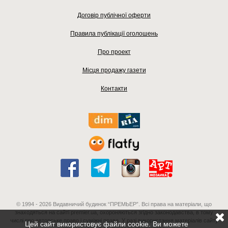
Договір публічної оферти
Правила публікації оголошень
Про проект
Місця продажу газети
Контакти
© 1994 - 2026 Видавничий будинок “ПРЕМЬЕР”. Всі права на матеріали, що
знаходяться на сайті premier.ua, охороняються згідно законодавства, в тому
числі про авторське право і суміжні права. У разі використання матеріалів сайту
Цей сайт використовує файли cookie. Ви можете