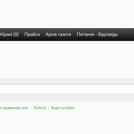
брані (0)
Прайси
Архів газети
Питання - Відповідь
 приватних осіб
Робота
Водії потрібні