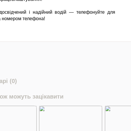
досвідчений і надійний водій — телефонуйте для
а номером телефона!
рі (0)
кож можуть зацікавити