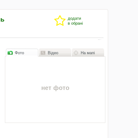
нь
додати
в обрані
Фото
Відео
На мапі
нет фото