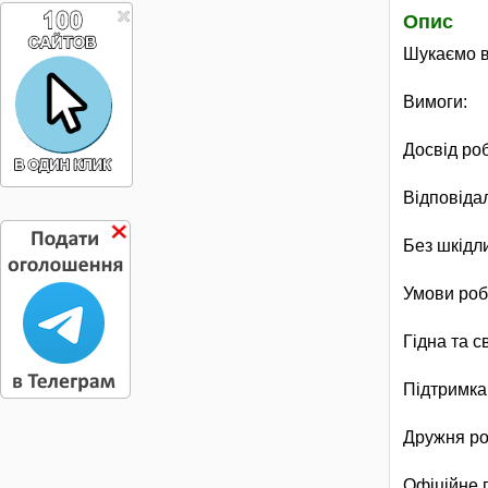
Опис
Шукаємо в
Вимоги:
Досвід ро
Відповідал
Без шкідл
Умови роб
Гідна та с
Підтримка 
Дружня р
Офіційне 