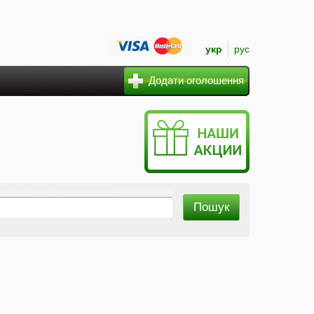
укр
рус
Додати оголошення