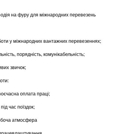
одія на фуру для міжнародних перевезень
боти у міжнародних вантажних перевезеннях;
ьність, порядність, комунікабельність;
ивих звичок;
оти:
воєчасна оплата праці;
під час поїздок;
обоча атмосфера
працевлаштування.