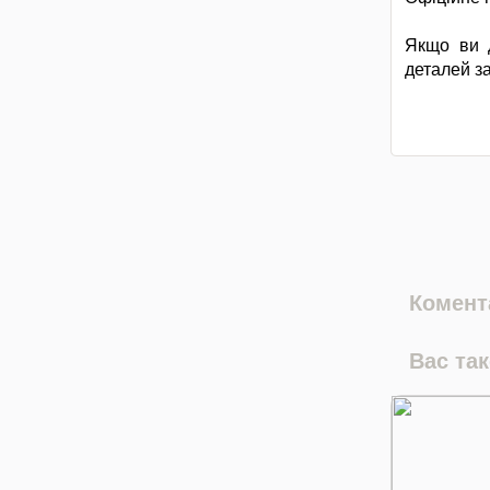
Якщо ви 
деталей з
Комента
Вас та