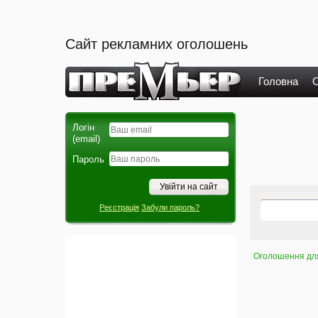
Сайт рекламних оголошень
Головна
О
Логін
(email)
Пароль
Реєстрація
Забули пароль?
Оголошення для