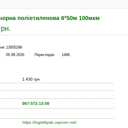
 чорна поліетиленова 6*50м 100мкм
грн.
ня:
13055298
05.08.2026
Переглядів:
1486
1 430 грн.
067-572-13-50
https://logistikpak.uaprom.net/