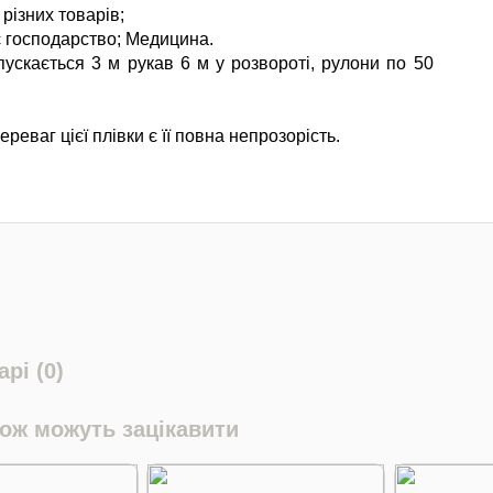
 різних товарів;
 господарство; Медицина.
пускається 3 м рукав 6 м у розвороті, рулони по 50
ереваг цієї плівки є її повна непрозорість.
рі (0)
кож можуть зацікавити