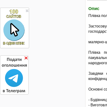
Опис
Плівка по
Застосовує
господарст
малярно-ш
Плівка п
пакуваль
народного
Завдяки с
конфіденці
Основні с
- Будівниц
- Виготовл