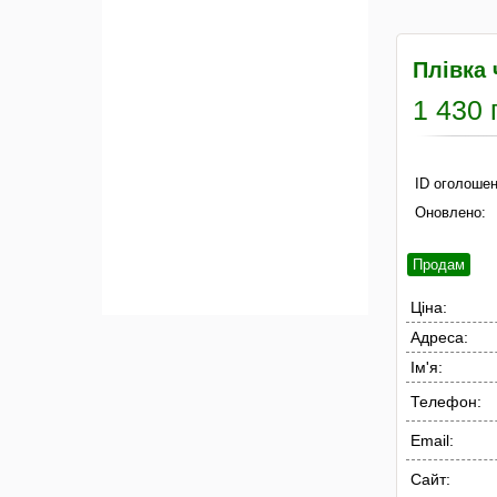
Плівка
1 430 
ID оголошен
Оновлено:
Продам
Ціна:
Адреса:
Ім'я:
Телефон:
Email:
Сайт: