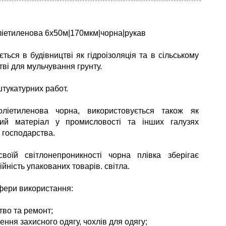
ліетиленова 6x50м|170мкм|чорна|рукав
ться в будівництві як гідроізоляція та в сільському
ві для мульчування грунту.
тукатурних работ.
оліетиленова чорна, використовується також як
ний матеріал у промисловості та інших галузях
 господарства.
воїй світлонепроникності чорна плівка зберігає
йність упакованих товарів. світла.
фери використання:
тво та ремонт;
ення захисного одягу, чохлів для одягу;