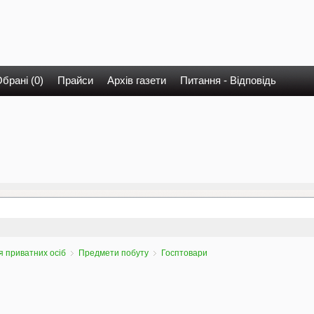
брані (0)
Прайси
Архів газети
Питання - Відповідь
 приватних осіб
Предмети побуту
Госптовари