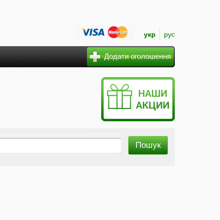
укр
рус
Додати оголошення