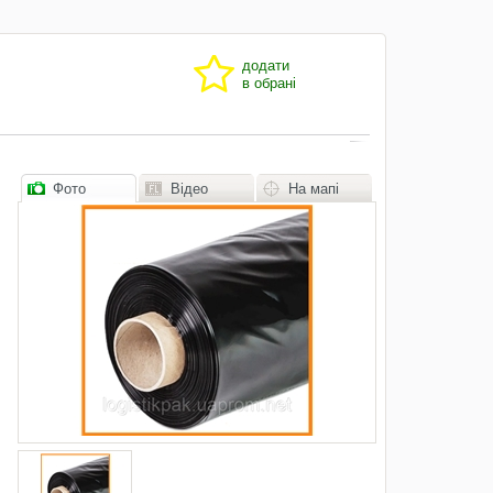
додати
в обрані
Фото
Відео
На мапі