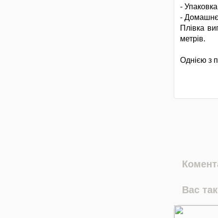
- Упаковка
- Домашнє
Плівка ви
метрів.
Однією з п
Комента
Вас та