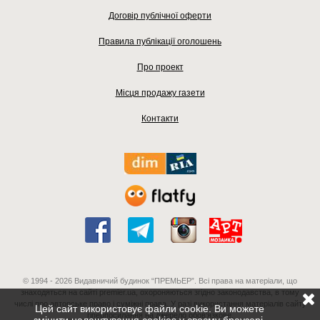
Договір публічної оферти
Правила публікації оголошень
Про проект
Місця продажу газети
Контакти
© 1994 - 2026 Видавничий будинок “ПРЕМЬЕР”. Всі права на матеріали, що
знаходяться на сайті premier.ua, охороняються згідно законодавства, в тому
числі про авторське право і суміжні права. У разі використання матеріалів сайту
Цей сайт використовує файли cookie. Ви можете
гіперпосилання на джерело обов'язкове.