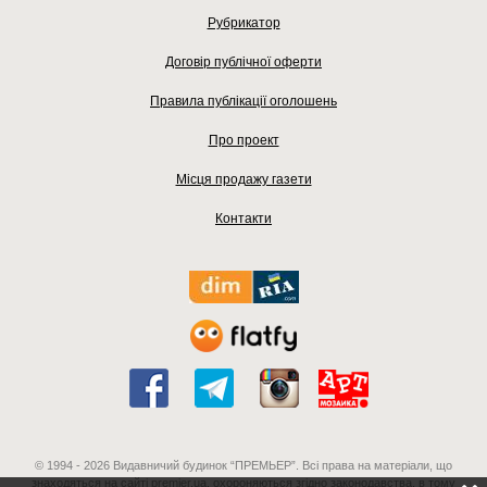
Рубрикатор
Договір публічної оферти
Правила публікації оголошень
Про проект
Місця продажу газети
Контакти
© 1994 - 2026 Видавничий будинок “ПРЕМЬЕР”. Всі права на матеріали, що
знаходяться на сайті premier.ua, охороняються згідно законодавства, в тому