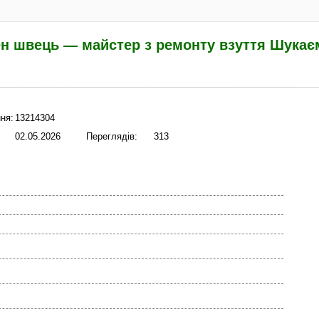
ен швець — майстер з ремонту взуття Шукає
ня:
13214304
02.05.2026
Переглядів:
313