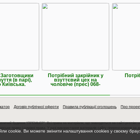
 Заготовщики
Потрібний закрійник у
Потрі
уття (в парі),
взуттєвий цех на
 Київська.
чоловіче (прес) 068-
катор
Договір публічної оферти
Правила публікації оголошень
Про проек
авничий будинок “ПРЕМЬЕР”. Всі права на матеріали, що знаходяться на сайті premier.u
орське право і суміжні права. У разі використання матеріалів сайту гіперпосилання на 
ли cookie. Ви можете змінити налаштування cookies у своєму брау