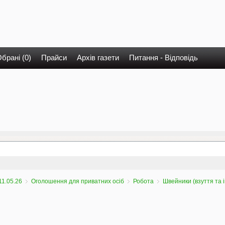
брані (0)
Прайси
Архів газети
Питання - Відповідь
11.05.26
Оголошення для приватних осіб
Робота
Швейники (взуття та 