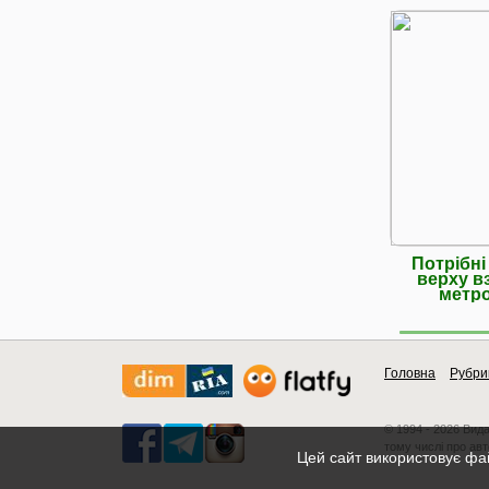
Потрібні
верху вз
метро
Головна
Рубри
© 1994 - 2026 Вид
тому числі про авт
Цей сайт використовує фай