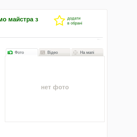
мо майстра з
додати
в обрані
Фото
Відео
На мапі
нет фото