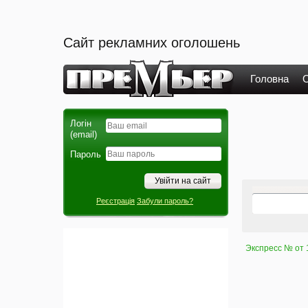
Сайт рекламних оголошень
Головна
О
Логін
(email)
Пароль
Реєстрація
Забули пароль?
Экспресс № от 