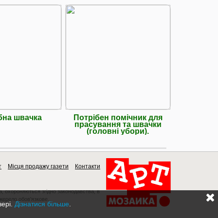
бна швачка
Потрібен помічник для
У цех і
прасування та швачки
чоловіч
(головні убори).
постій
т
Місця продажу газети
Контакти
a, охороняються згідно законодавства, в
джерело обов'язкове.
зері.
Дізнатися більше
.