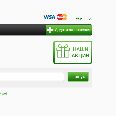
укр
рус
Додати оголошення
інше)