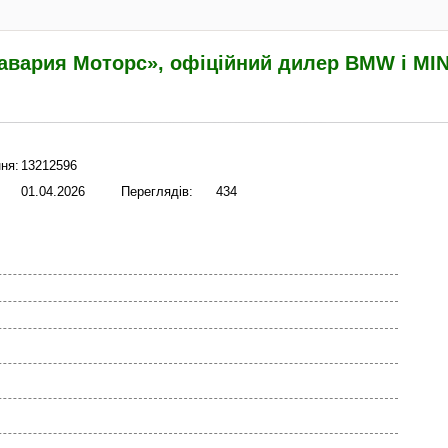
авария Моторс», офіційний дилер BMW і MINI
ня:
13212596
01.04.2026
Переглядів:
434