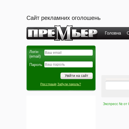
Сайт рекламних оголошень
Головна
О
Логін
(email)
Пароль
Реєстрація
Забули пароль?
Экспресс № от 