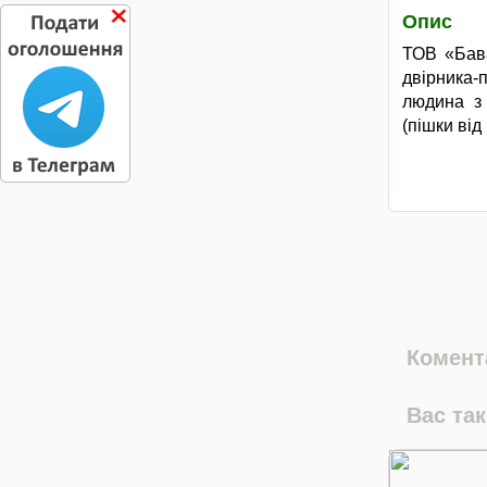
Опис
ТОВ «Бава
двірника-
людина з
(пішки ві
Комента
Вас та