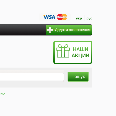
укр
рус
Додати оголошення
ники