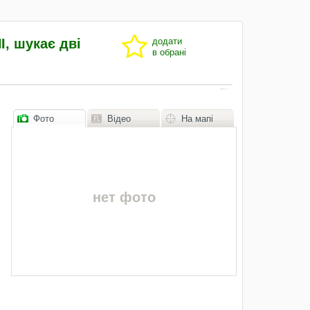
, шукає дві
додати
в обрані
Фото
Відео
На мапі
нет фото