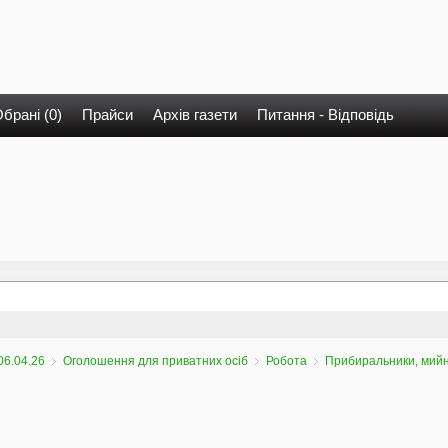
брані (0)
Прайси
Архів газети
Питання - Відповідь
06.04.26
Оголошення для приватних осіб
Робота
Прибиральники, мий