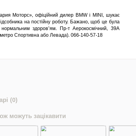
рия Моторс», офіційний дилер BMW і MINI, шукає
підсобника на постійну роботу. Бажано, щоб це була
 нормальним здоров’ям. Пр-т Аерокосмічний, 39А
д метро Спортивна або Левада). 066-140-57-18
рі (0)
кож можуть зацікавити