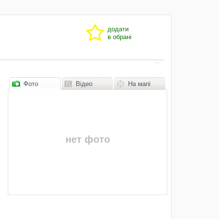
додати
в обрані
Фото
Відео
На мапі
нет фото