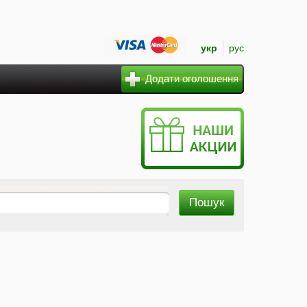
укр
рус
Додати оголошення