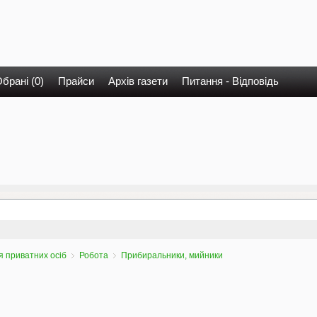
брані (0)
Прайси
Архів газети
Питання - Відповідь
 приватних осіб
Робота
Прибиральники, мийники