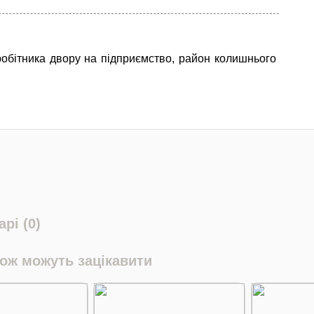
обітника двору на підприємство, район колишнього
рі (0)
кож можуть зацікавити