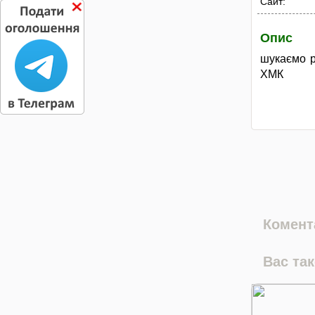
Сайт:
Опис
шукаємо р
ХМК
Комента
Вас та