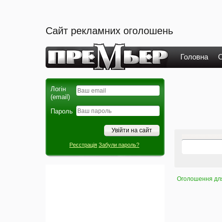
Сайт рекламних оголошень
Головна
О
Логін
(email)
Пароль
Реєстрація
Забули пароль?
Оголошення для