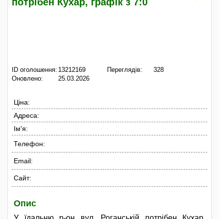
потрібен Кухар, графік з 7:0
ID оголошення:
13212169
Переглядів:
328
Оновлено:
25.03.2026
Ціна:
Адреса:
Ім'я:
Телефон:
Email:
Сайт:
Опис
У їдальню р-он вул. Роганській потрібен Кухар,