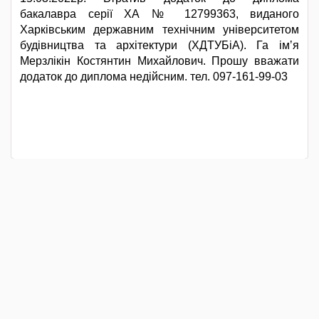
бакалавра серії ХА № 12799363, виданого
Харківським державним технічним університетом
будівництва та архітектури (ХДТУБіА). Га імʼя
Мерзлікін Костянтин Михайлович. Прошу вважати
додаток до диплома недійсним. тел. 097-161-99-03