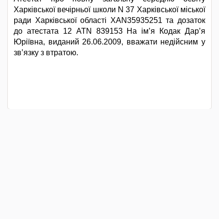
Харківської вечірньої школи N 37 Харківської міської
ради Харківської області XАN35935251 та дозаток
до атестата 12 ATN 839153 На імʼя Кодак Дарʼя
Юріївна, виданий 26.06.2009, вважати недійсним у
звʼязку з втратою.