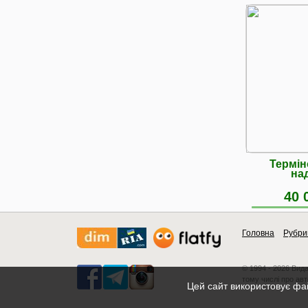
Термін
на
40 
Головна
Рубри
© 1994 - 2026 Вид
тому числі про авт
Цей сайт використовує фай