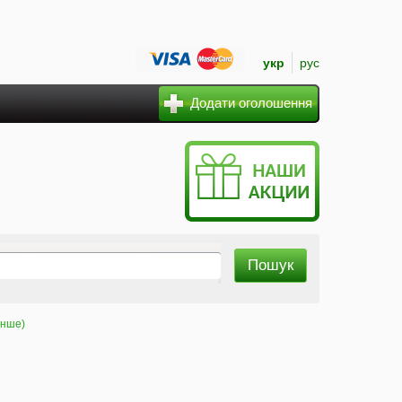
укр
рус
Додати оголошення
інше)