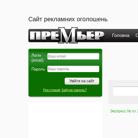
Сайт рекламних оголошень
Головна
О
Логін
(email)
Пароль
Реєстрація
Забули пароль?
Экспресс № от 