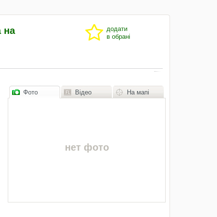
 на
додати
в обрані
Фото
Відео
На мапі
нет фото