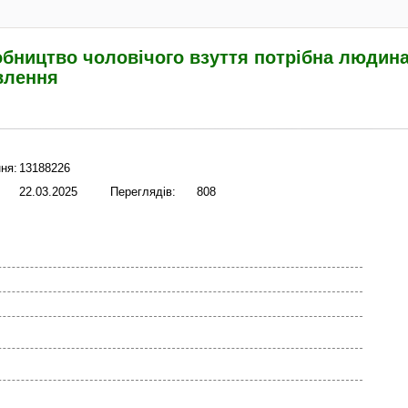
обництво чоловічого взуття потрібна людина
влення
ня:
13188226
22.03.2025
Переглядів:
808