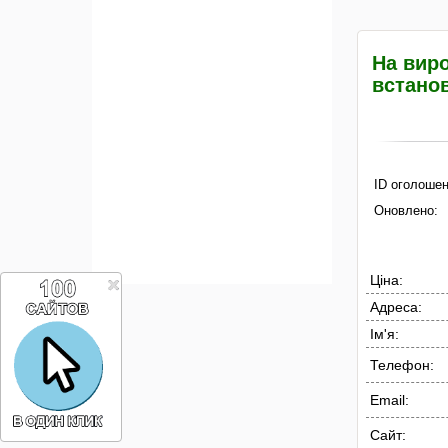
На вир
встано
ID оголошен
Оновлено:
Ціна:
Адреса:
Ім'я:
Телефон:
Email:
Сайт: