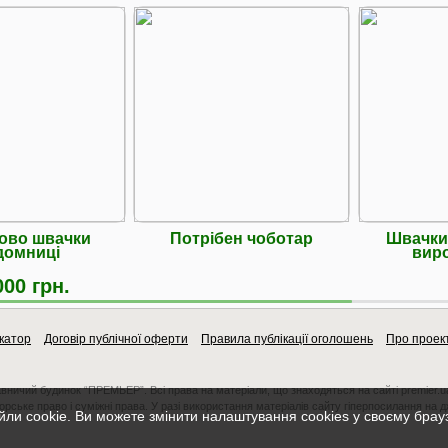
ово швачки
Потрібен чоботар
Швачки
домниці
вир
000 грн.
катор
Договір публічної оферти
Правила публікації оголошень
Про проек
авничий будинок “ПРЕМЬЕР”. Всі права на матеріали, що знаходяться на сайті premier.u
орське право і суміжні права. У разі використання матеріалів сайту гіперпосилання на 
ли cookie. Ви можете змінити налаштування cookies у своєму брау