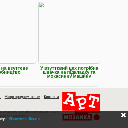
 на взуттєве
У взуттєвий цех потрібна
Сапожник
обництво
швачка на підкладку та
Пакува
мокасинну машину
Різноробо
т
Місця продажу газети
Контакти
a, охороняються згідно законодавства, в
джерело обов'язкове.
зері.
Дізнатися більше
.