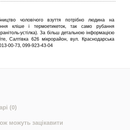
ництво чоловічого взуття потрібно людина на
ення кліше і термоетикеток, так само рубання
(гранітоль-устілка). За більш детальною інформацією
те, Салтівка 626 мікрорайон, вул. Краснодарська
013-00-73, 099-923-43-04
рі (0)
кож можуть зацікавити