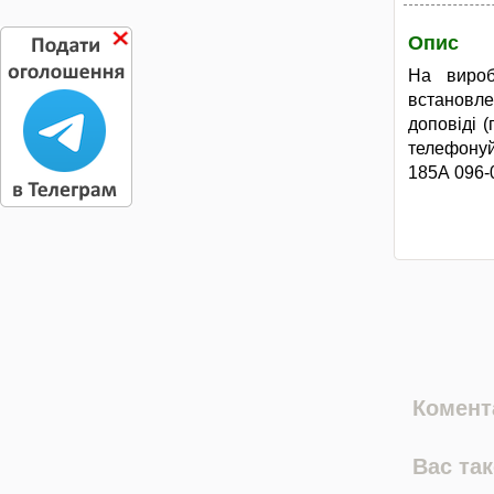
Опис
На вироб
встановл
доповіді 
телефонуй
185А 096-
Комента
Вас та