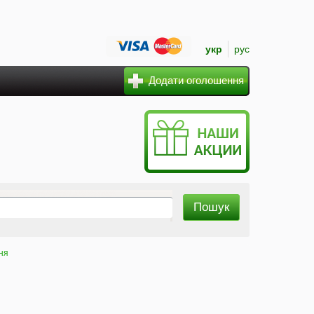
укр
рус
Додати оголошення
ня