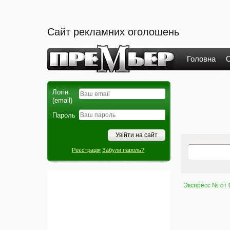
Сайт рекламних оголошень
Головна
О
Логін
(email)
Пароль
Реєстрація
Забули пароль?
Экспресс № от 