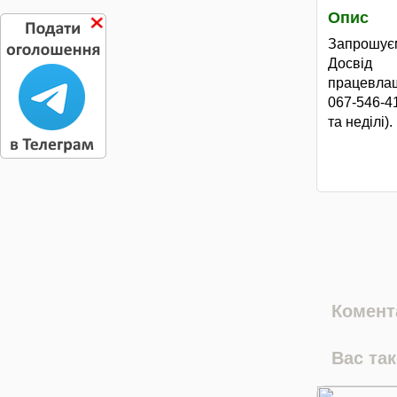
Опис
Запрошуєм
Досвід 
працевлаш
067-546-41
та неділі).
Комента
Вас та