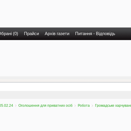
брані (0)
Прайси
Архів газети
Питання - Відповідь
05.02.24
Оголошення для приватних осіб
Робота
Громадське харчуван