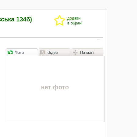
ська 134б)
додати
в обрані
Фото
Відео
На мапі
нет фото