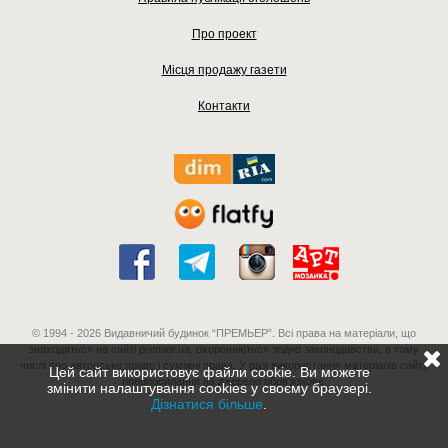
Про проект
Місця продажу газети
Контакти
© 1994 - 2026 Видавничий будинок “ПРЕМЬЕР”. Всі права на матеріали, що
знаходяться на сайті premier.ua, охороняються згідно законодавства, в тому
числі про авторське право і суміжні права. У разі використання матеріалів сайту
Цей сайт використовує файли cookie. Ви можете
гіперпосилання на джерело обов'язкове.
змінити налаштування cookies у своєму браузері.
Дізнатися більше
.