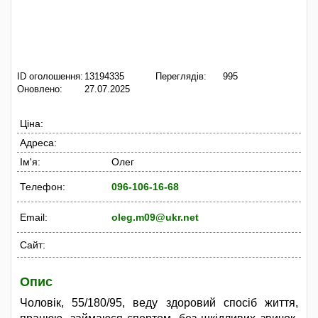
ID оголошення:
13194335
Переглядів:
995
Оновлено:
27.07.2025
Ціна:
Адреса:
Ім'я:
Олег
Телефон:
096-106-16-68
Email:
oleg.m09@ukr.net
Сайт:
Опис
Чоловік, 55/180/95, веду здоровий спосіб життя,