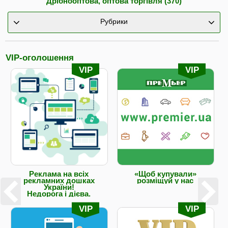
Дрібнооптова, оптова торгівля (370)
Рубрики
VIP-оголошення
VIP
VIP
Реклама на всіх
«Щоб купували»
рекламних дошках
розміщуй у нас
України!
Недорога і дієва.
VIP
VIP